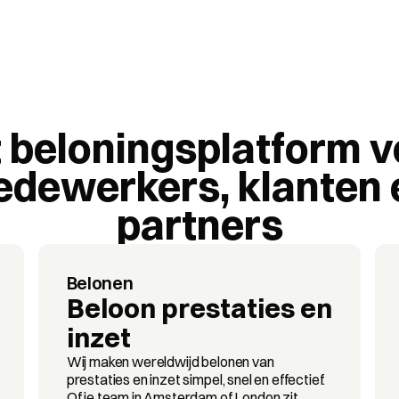
 beloningsplatform v
dewerkers, klanten e
partners
Belonen
Beloon prestaties en 
inzet
Wij maken wereldwijd belonen van 
prestaties en inzet simpel, snel en effectief. 
Of je team in Amsterdam of London zit.