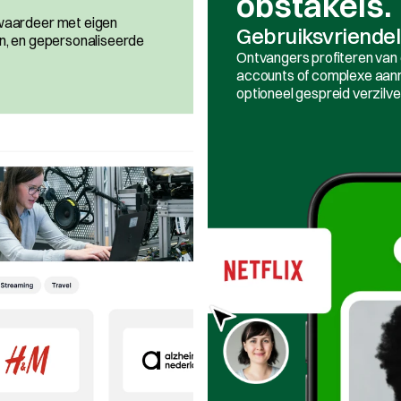
obstakels. 
waardeer met eigen 
Gebruiksvriendel
n, en gepersonaliseerde 
Ontvangers profiteren van 
accounts of complexe aanme
optioneel gespreid verzilve