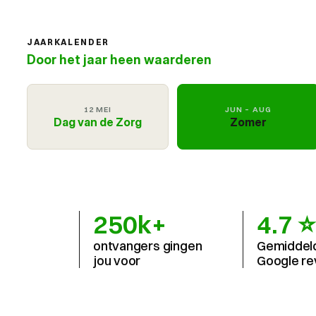
JAARKALENDER
Door het jaar heen waarderen
12 MEI
JUN – AUG
Dag van de Zorg
Zomer
250k+
4.7 ⭐
ontvangers gingen 
Gemiddeld 
jou voor
Google re