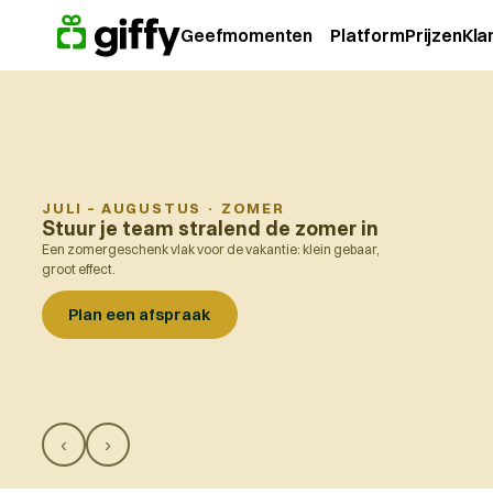
Geefmomenten
Platform
Prijzen
Kla
JULI – AUGUSTUS
·
ZOMER
Stuur je team stralend de zomer in
Een zomergeschenk vlak voor de vakantie: klein gebaar,
groot effect.
Plan een afspraak
‹
›