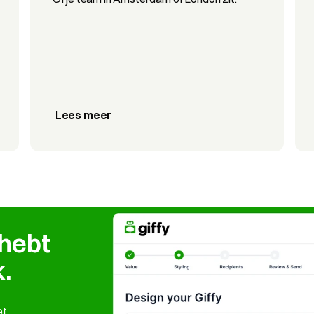
Lees meer
hebt 
.
t 