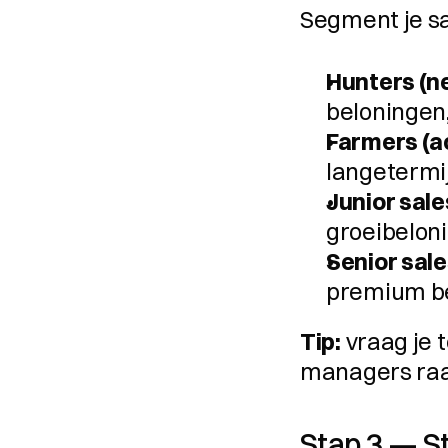
Segment je s
Hunters (n
beloningen
Farmers (
langetermi
Junior sale
groeibelon
Senior sale
premium b
Tip:
 vraag je
managers raa
Stap 3 — St