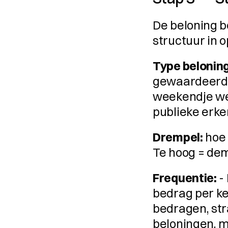
De beloning b
structuur in o
Type beloning
gewaardeerd: 
weekendje weg
publieke erk
Drempel:
 hoe
Te hoog = dem
Frequentie:
 -
bedrag per kee
bedragen, stra
beloningen, m