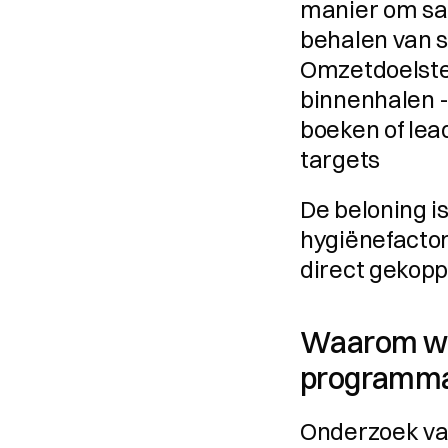
manier om sa
behalen van sp
Omzetdoelstel
binnenhalen -
boeken of lead
targets
De beloning is
hygiënefactor.
direct gekopp
Waarom wer
programm
Onderzoek van