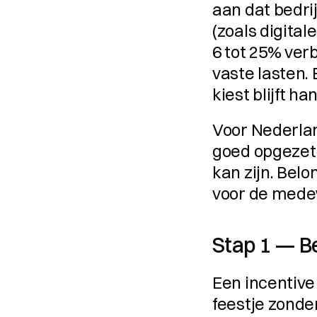
aan dat bedri
(zoals digita
6 tot 25% verb
vaste lasten.
kiest blijft h
Voor Nederlan
goed opgezet
kan zijn. Belo
voor de mede
Stap 1 — Be
Een incentive
feestje zonde