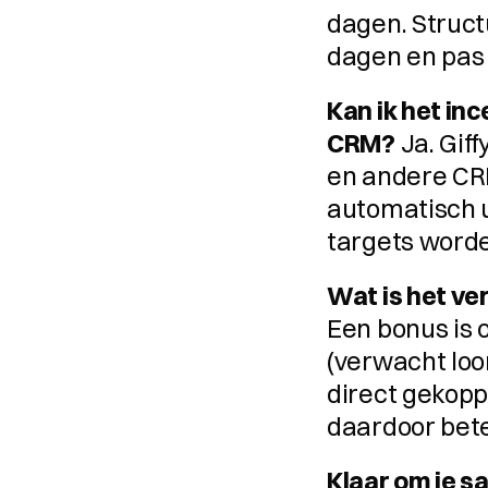
dagen. Struct
dagen en pas
Kan ik het in
CRM?
 Ja. Gif
en andere CR
automatisch u
targets word
Wat is het ve
Een bonus is 
(verwacht loon
direct gekopp
daardoor bete
Klaar om je s