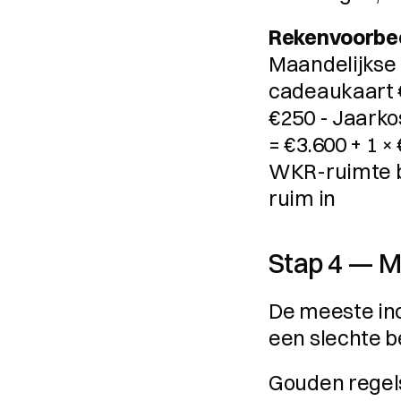
Rekenvoorbee
Maandelijkse b
cadeaukaart €
€250 - Jaarko
= €3.600 + 1 ×
WKR-ruimte bi
ruim in
Stap 4 — M
De meeste inc
een slechte b
Gouden regels