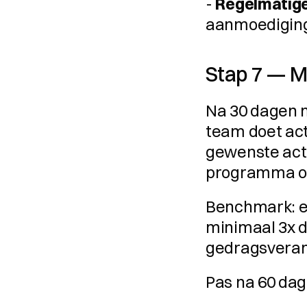
- 
Regelmatig
aanmoedigin
Stap 7 — M
Na 30 dagen m
team doet act
gewenste acti
programma op
Benchmark: e
minimaal 3x d
gedragsveran
Pas na 60 dag