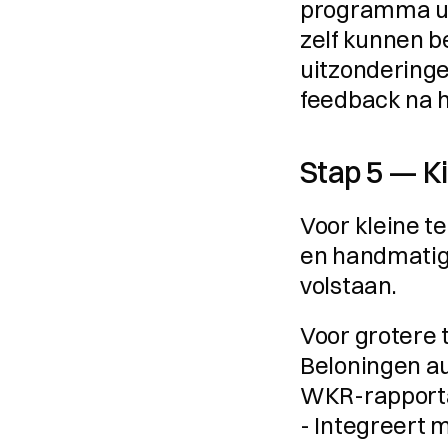
programma ui
zelf kunnen be
uitzonderingen
feedback na h
Stap 5 — Ki
Voor kleine t
en handmatige
volstaan.
Voor grotere t
Beloningen au
WKR-rapportag
- Integreert 