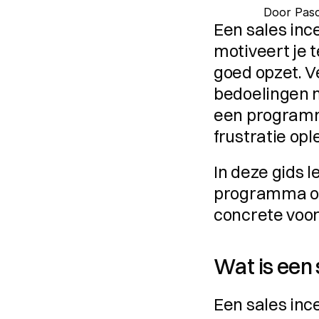
Door 
Pasc
Een sales inc
motiveert je 
goed opzet. V
bedoelingen m
een programm
frustratie opl
In deze gids l
programma opz
concrete voo
Wat is een
Een sales inc