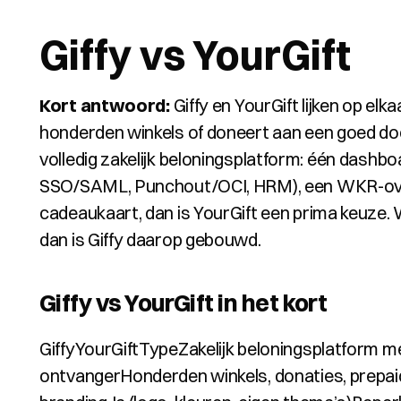
Giffy vs YourGift
Kort antwoord:
 Giffy en YourGift lijken op el
honderden winkels of doneert aan een goed doel.
volledig zakelijk beloningsplatform: één dashb
SSO/SAML, Punchout/OCI, HRM), een WKR-overz
cadeaukaart, dan is YourGift een prima keuze. W
dan is Giffy daarop gebouwd.
Giffy vs YourGift in het kort
GiffyYourGiftTypeZakelijk beloningsplatform 
ontvangerHonderden winkels, donaties, prepai