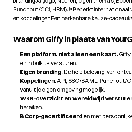
brandingJa (logo, kleuren, eigen thema’s)Bepe
Punchout/OCI, HRM)JaBeperktInternationaal v
en koppelingenEen herkenbare keuze-cadeauk
Waarom Giffy in plaats van YourG
Een platform, niet alleen een kaart.
 Giff
en in bulk te versturen.
Eigen branding.
 De hele beleving, van ontva
Koppelingen.
 API, SSO/SAML, Punchout/OC
vanuit je eigen omgeving mogelijk.
WKR-overzicht en wereldwijd versture
bereiken.
B Corp-gecertificeerd
 en met persoonlij