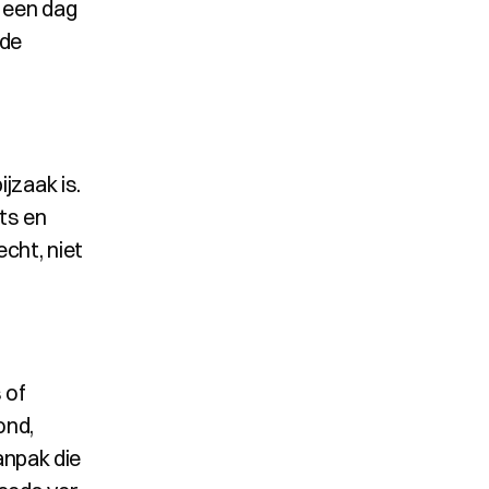
 een dag 
de 
zaak is. 
s en 
ht, niet 
of 
nd, 
pak die 