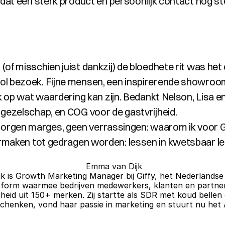
n dat een sterk product en persoonlijk contact nog st
of misschien juist dankzij) de bloedhete rit was het 
l bezoek. Fijne mensen, een inspirerende showroom
jk op wat waardering kan zijn. Bedankt Nelson, Lisa en
 gezelschap, en COG voor de gastvrijheid.
orgen marges, geen verrassingen: waarom ik voor Gi
rmaken tot gedragen worden: lessen in kwetsbaar l
 Emma van Dijk
k is Growth Marketing Manager bij Giffy, het Nederlandse 
tform waarmee bedrijven medewerkers, klanten en partner
heid uit 150+ merken. Zij startte als SDR met koud bellen 
schenken, vond haar passie in marketing en stuurt nu het 