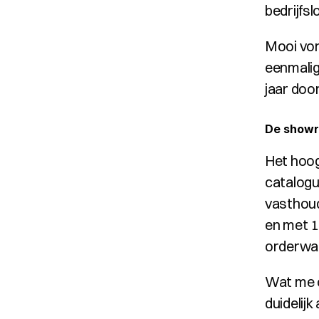
bedrijfsl
Mooi von
eenmalig
jaar door
De show
Het hoog
catalogu
vasthoud
en met 1
orderwaa
Wat me o
duidelijk