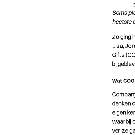
Soms plan
heetste 
Zo ging h
Lisa, Jo
Gifts (C
bijgeble
Wat COG
Company 
denken c
eigen ke
waarbij 
ver ze ga