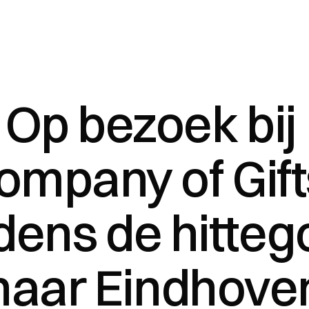
Op bezoek bij 
ompany of Gifts
jdens de hittego
naar Eindhove