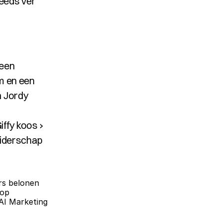
eeds ver 
een 
 en een 
 Jordy 
ffy koos ›
eiderschap
s belonen 
op 
AI Marketing 