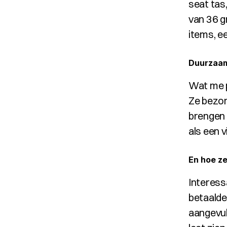
seat tas
van 36 g
items, ee
Duurzaam
Wat me po
Ze bezor
brengen 
als een vi
En hoe z
Interess
betaalde
aangevul