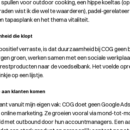
, spullen voor outdoor cooking, een hippe koeltas (op
raden wist ik die wel te waarderen), padel-gerelateer
n tapasplank en het thema vitaliteit.
heid die klopt
sitief verraste, is dat duurzaamheid bij COG geen bij
gen groen, werken samen met een sociale werkplaat
restproducten naar de voedselbank. Het voelde oprec
nkje op een lijstje.
e aan klanten komen
ant vanuit mijn eigen vak: COG doet geen Google Ads 
 online marketing. Ze groeien vooral via mond-tot-mo
d met outbound door hun accountmanagers. Een aan