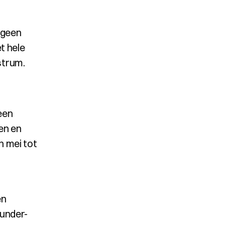
geen 
 hele 
strum.
en 
n en 
 mei tot 
n 
 under-