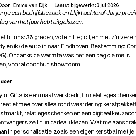
Door 
 Emma van Dijk
· Laatst bijgewerkt:
3 jul 2026
 je een bedrijfsbezoek en blijkt achteraf dat je preci
dag van het jaar hebt uitgekozen.
et bij ons: 36 graden, volle hittegolf, en met z’n vieren
rdy en ik) de auto in naar Eindhoven. Bestemming: Co
OG). Ondanks de warmte was het een dag die me is 
ven, vooral door hun showroom.
 doet
of Gifts is een maatwerkbedrijf in relatiegeschenken
reatief mee over alles rond waardering: kerstpakkett
rstmarkt, relatiegeschenken en een digitaal keuzeco
ontvangers zelf hun cadeau kiezen. Wat me aansprak 
an in personalisatie, zoals een eigen kerstbal met je 