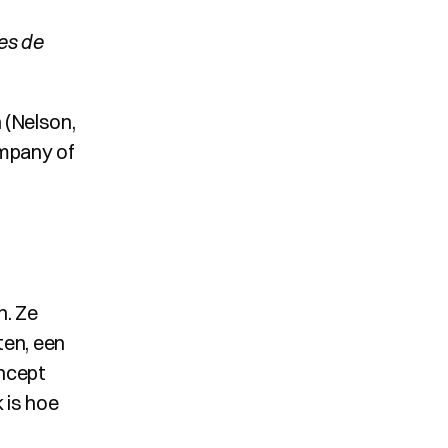
es de 
 (Nelson, 
mpany of 
. Ze 
en, een 
ncept 
is hoe 