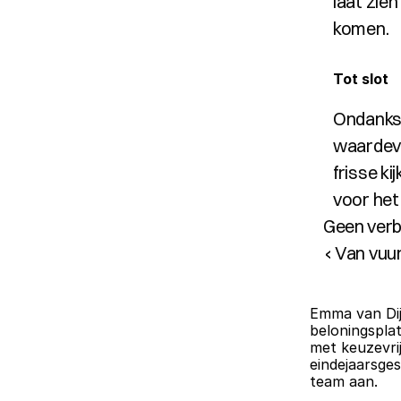
laat zie
komen.
Tot slot
Ondanks (
waardevo
frisse ki
voor het
Geen verb
‹ Van vuu
Emma van Dij
beloningspla
met keuzevrij
eindejaarsge
team aan.