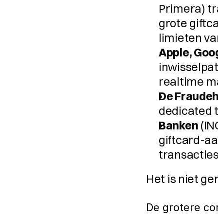
Primera) tr
grote gift
limieten va
Apple, Goo
inwisselpat
realtime m
De Fraude
dedicated t
Banken
 (I
giftcard-aa
transacties 
Het is niet ge
De grotere con