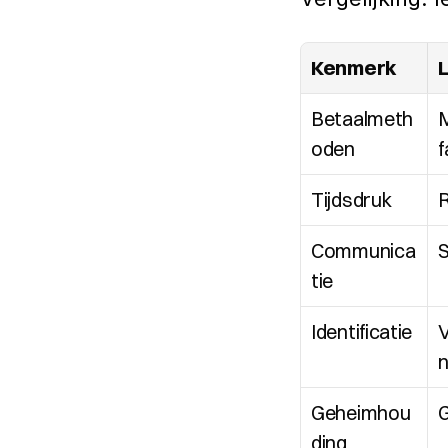
Kenmerk
L
Betaalmeth
M
oden
f
Tijdsdruk
R
Communica
S
tie
Identificatie
V
Geheimhou
ding