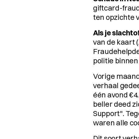
giftcard-frau
ten opzichte 
Als je slacht
van de kaart (
Fraudehelpdes
politie binnen
Vorige maand
verhaal gedee
één avond €4.
beller deed z
Support". Tege
waren alle co
Dit soort verh