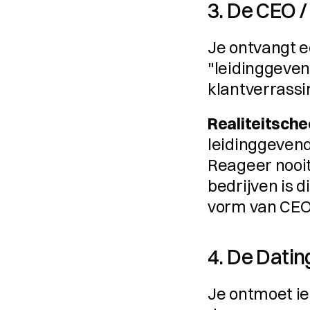
3. De CEO 
Je ontvangt e
"leidinggevend
klantverrassin
Realiteitsche
leidinggevend
Reageer nooit
bedrijven is 
vorm van CEO
4. De Dati
Je ontmoet ie