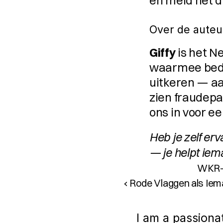
en meld het d
Over de auteu
Giffy
 is het N
waarmee bedri
uitkeren — aa
zien fraudepa
ons in voor ee
Heb je zelf erv
— je helpt iem
WKR-r
‹ Rode Vlaggen als Ie
I am a passiona