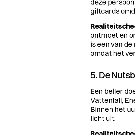
deze persoon 
giftcards omd
Realiteitsche
ontmoet en om 
is een van d
omdat het verl
5. De Nuts
Een beller do
Vattenfall, En
Binnen het uur
licht uit.
Realiteitsche