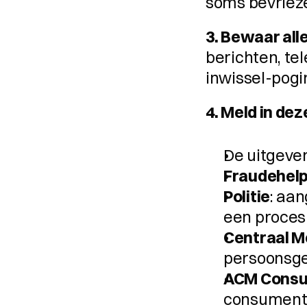
soms bevriez
3. Bewaar all
berichten, te
inwissel-pogi
4. Meld in dez
De uitgever
Fraudehel
Politie
: aan
een proces
Centraal M
persoonsge
ACM Consu
consument