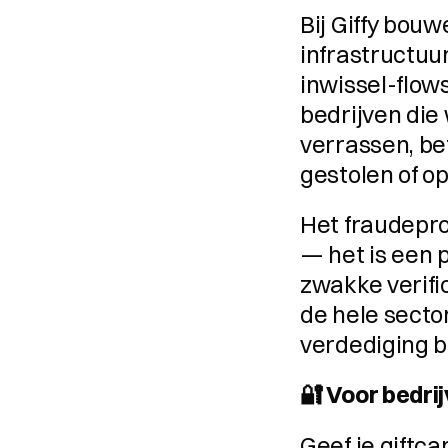
Bij Giffy bou
infrastructuur
inwissel-flows
bedrijven die
verrassen, be
gestolen of o
Het fraudepro
— het is een 
zwakke verific
de hele sector 
verdediging b
🔐 Voor bedri
Geef je giftcar