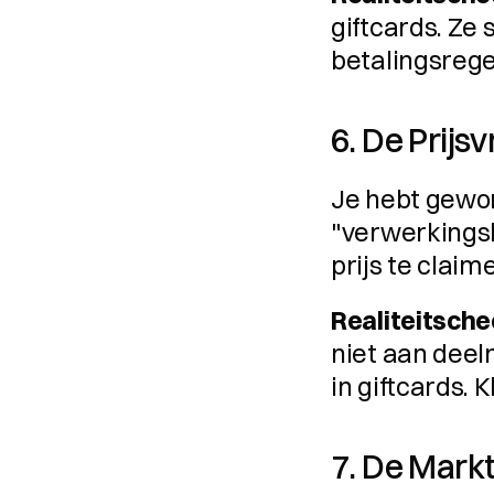
giftcards. Ze 
betalingsrege
6. De Prijs
Je hebt gewon
"verwerkingsko
prijs te claim
Realiteitsche
niet aan deeln
in giftcards. K
7. De Mark