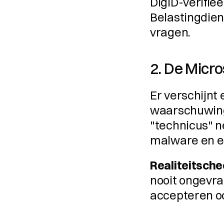
DigiD-verifie
Belastingdien
vragen.
2. De Micr
Er verschijnt
waarschuwing 
"technicus" n
malware en eis
Realiteitsche
nooit ongevr
accepteren oo