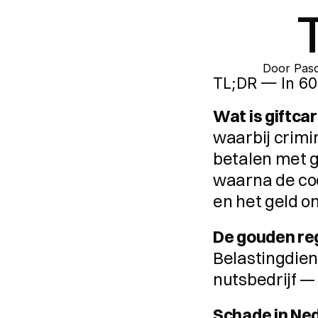
Door 
Pasc
TL;DR — In 6
Wat is giftca
waarbij crimi
betalen met gi
waarna de co
en het geld o
De gouden reg
Belastingdienst
nutsbedrijf — 
Schade in Ne