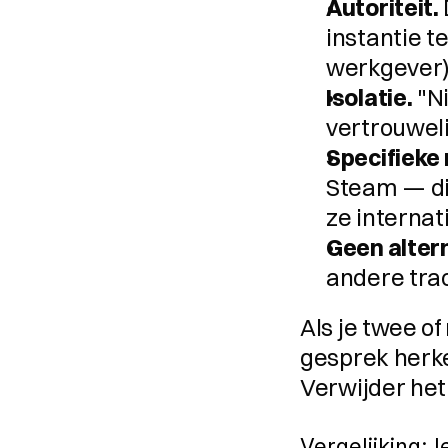
Autoriteit.
instantie te 
werkgever)
Isolatie.
 "N
vertrouweli
Specifieke
Steam — di
ze internati
Geen alter
andere tra
Als je twee of
gesprek herke
Verwijder het
Vergelijking: 