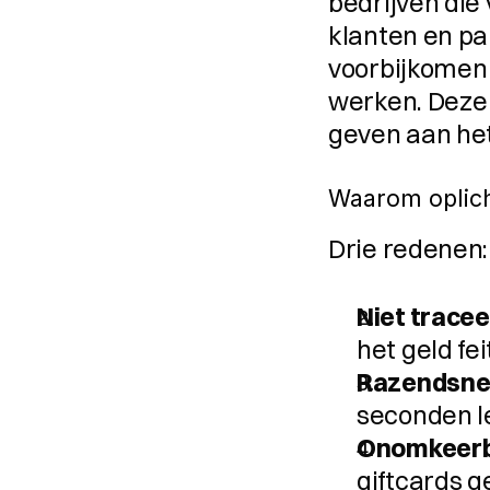
bedrijven die 
klanten en pa
voorbijkomen 
werken. Deze 
geven aan het
Waarom oplicht
Drie redenen:
Niet tracee
het geld fei
Razendsnel
seconden l
Onomkeerb
giftcards 