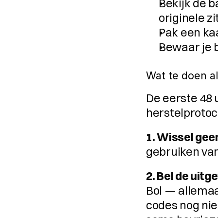
Bekijk de b
originele zi
Pak een kaa
Bewaar je b
Wat te doen al
De eerste 48 uu
herstelprotoc
1. Wissel geen
gebruiken van
2. Bel de uitg
Bol — allemaa
codes nog niet