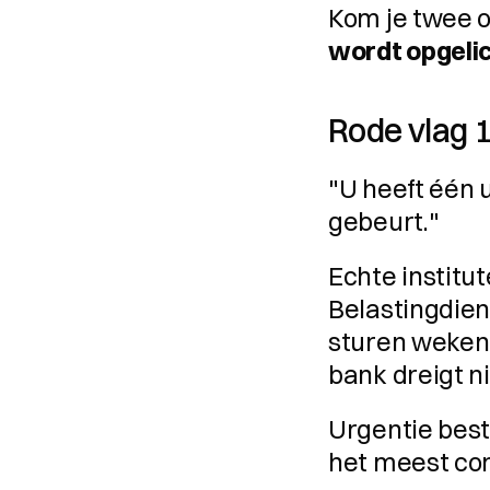
Kom je twee o
wordt opgeli
Rode vlag 1
"U heeft één u
gebeurt."
Echte institu
Belastingdien
sturen wekenl
bank dreigt n
Urgentie best
het meest co