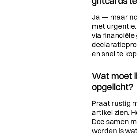
giftcards t
Ja — maar noo
met urgentie.
via financiële
declaratieproc
en snel te kop
Wat moet ik
opgelicht?
Praat rustig m
artikel zien. 
Doe samen me
worden is wa