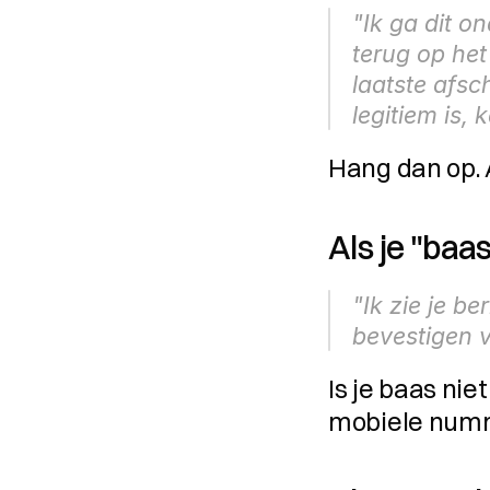
"Ik ga dit on
terug op het
laatste afsch
legitiem is, 
Hang dan op. 
Als je "baa
"Ik zie je be
bevestigen v
Is je baas nie
mobiele numme