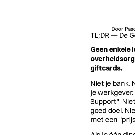
Door 
Pasc
TL;DR — De G
Geen enkele l
overheidsorga
giftcards.
Niet je bank. N
je werkgever. 
Support". Niet
goed doel. Ni
met een "prijs
Als je één di