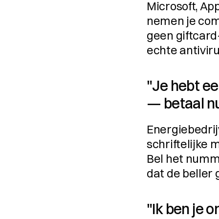
Microsoft, App
nemen je comp
geen giftcard
echte antivir
"Je hebt ee
— betaal nu
Energiebedrij
schriftelijke
Bel het numme
dat de beller 
"Ik ben je o