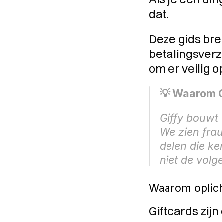
dat.
Deze gids bree
betalingsverzo
om er veilig o
💡 Waarom Gi
Giffy bouwt v
We zien fra
delen die ke
niet de volg
Waarom oplich
Giftcards zij