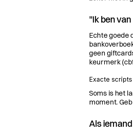
"Ik ben van 
Echte goede d
bankoverboeki
geen giftcards
keurmerk (cbf.
Exacte script
Soms is het la
moment. Gebr
Als iemand 