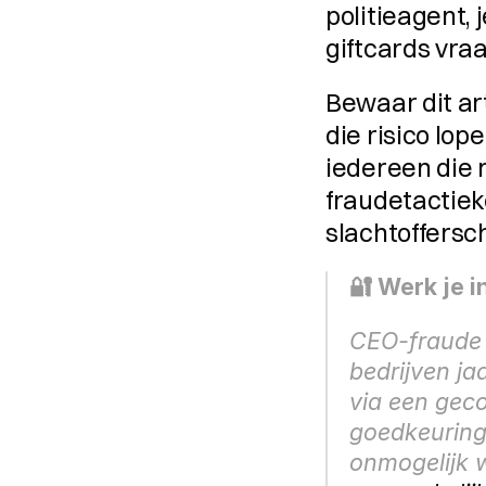
politieagent, j
giftcards vraa
Bewaar dit art
die risico lop
iedereen die 
fraudetactiek
slachtoffersc
🔐 Werk je i
CEO-fraude 
bedrijven jaa
via een geco
goedkeurings
onmogelijk 