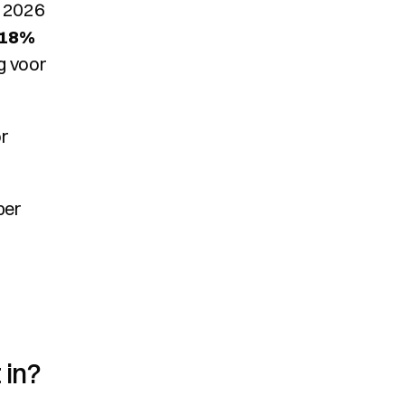
 2026 
,18%
 voor 
r 
er 
 in?