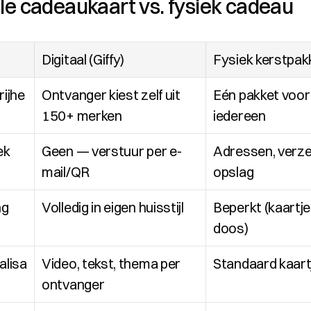
ale cadeaukaart vs. fysiek cadeau
Digitaal (Giffy)
Fysiek kerstpak
ijhe
Ontvanger kiest zelf uit 
Eén pakket voor 
150+ merken
iedereen
ek
Geen — verstuur per e-
Adressen, verzen
mail/QR
opslag
ng
Volledig in eigen huisstijl
Beperkt (kaartje 
doos)
alisa
Video, tekst, thema per 
Standaard kaart
ontvanger