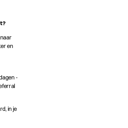
t?
naar 
er en 
dagen - 
ferral 
, in je 