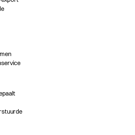
e 
emen
nservice
epaalt 
rstuurde 