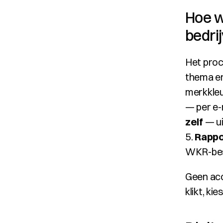
Hoe w
bedri
Het proce
thema en
merkkleu
— per e-
zelf
 — u
5. 
Rapp
WKR-bes
Geen acc
klikt, ki