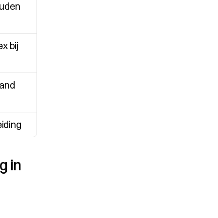
ouden
 bij 
and 
iding
 in 