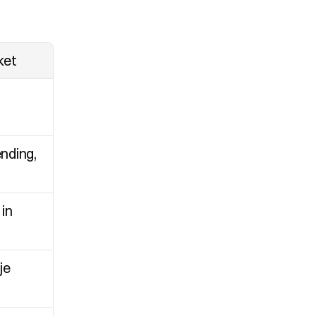
ket
ding, 
in 
je