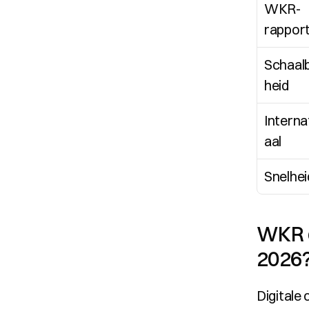
WKR-
rappor
Schaal
heid
Interna
aal
Snelhei
WKR e
2026
Digitale 