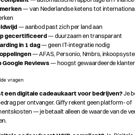
 merken
 — van Nederlandse ketens tot international
erken
ldwijd
 — aanbod past zich per land aan
p gecertificeerd
 — duurzaam en transparant
rding in 1 dag
 — geen IT-integratie nodig
oppelingen
 — AFAS, Personio, Nmbrs, inkoopsyst
p Google Reviews
 — hoogst gewaardeerde klante
lde vragen
t een digitale cadeaukaart voor bedrijven?
 Je b
bedrag per ontvanger. Giffy rekent geen platform- of 
ntskosten — je betaalt alleen de waarde van de ve
en.