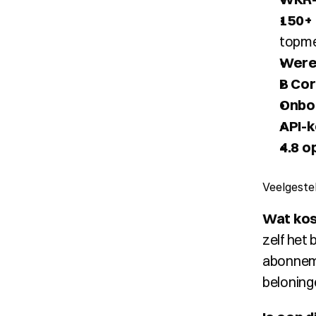
150+
topm
Were
B Cor
Onboa
API-k
4.8 o
Veelgeste
Wat kos
zelf het 
abonneme
beloning