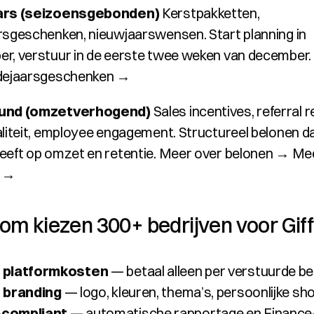
ars (seizoensgebonden)
 Kerstpakketten, 
rsgeschenken, nieuwjaarswensen. Start planning in 
r, verstuur in de eerste twee weken van december. 
ndejaarsgeschenken →
und (omzetverhogend)
 Sales incentives, referral r
aliteit, employee engagement. Structureel belonen dat
eeft op omzet en retentie. 
Meer over belonen →
Mee
t →
m kiezen 300+ bedrijven voor Gif
 platformkosten
 — betaal alleen per verstuurde be
 branding
 — logo, kleuren, thema’s, persoonlijke sh
compliant
 — automatische rapportage en Finance