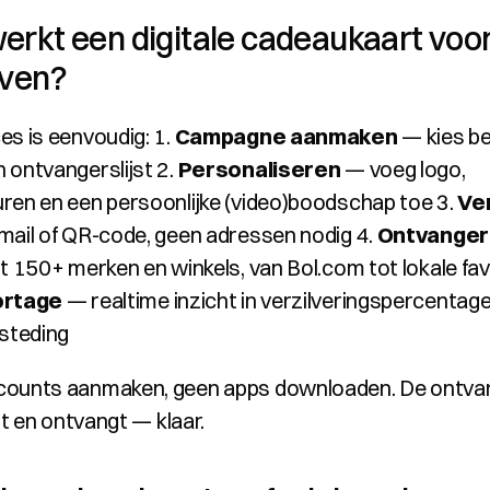
erkt een digitale cadeaukaart voor
jven?
s is eenvoudig: 1. 
Campagne aanmaken
 — kies be
 ontvangerslijst 2. 
Personaliseren
 — voeg logo, 
ren en een persoonlijke (video)boodschap toe 3. 
Ve
mail of QR-code, geen adressen nodig 4. 
Ontvanger 
it 150+ merken en winkels, van Bol.com tot lokale fav
ortage
 — realtime inzicht in verzilveringspercentage
teding
ounts aanmaken, geen apps downloaden. De ontvan
est en ontvangt — klaar.