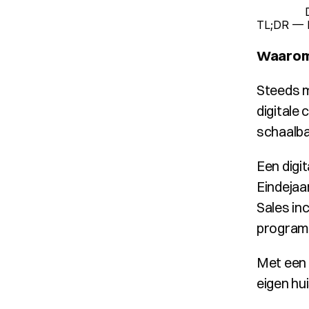
TL;DR — 
Waarom 
Steeds m
digitale 
schaalba
Een digi
Eindejaa
Sales inc
program
Met een p
eigen hu