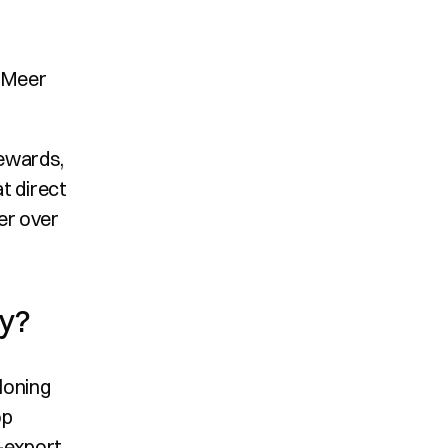
Meer 
ewards, 
 direct 
r over 
fy?
loning
op
-export