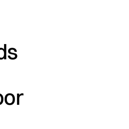
ds 
or 