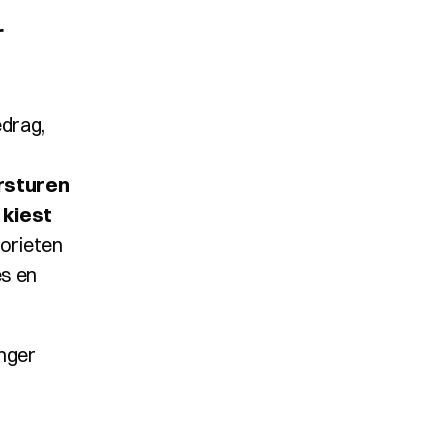
 
drag, 
rsturen
kiest 
orieten 
s en 
ger 