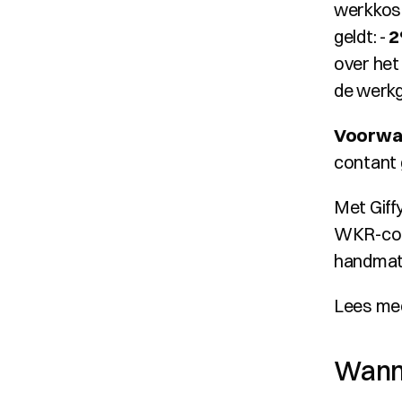
werkkost
geldt: - 
over het
de werk
Voorwa
contant 
Met Giff
WKR-code
handmati
Lees me
Wanne