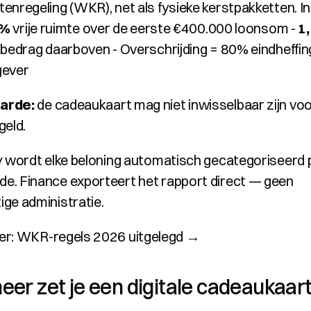
enregeling (WKR), net als fysieke kerstpakketten. In
2%
 vrije ruimte over de eerste €400.000 loonsom - 
1
 bedrag daarboven - Overschrijding = 80% eindheffing
gever
arde:
 de cadeaukaart mag niet inwisselbaar zijn voo
geld.
y wordt elke beloning automatisch gecategoriseerd p
. Finance exporteert het rapport direct — geen 
ge administratie.
er:
 WKR-regels 2026 uitgelegd →
er zet je een digitale cadeaukaart