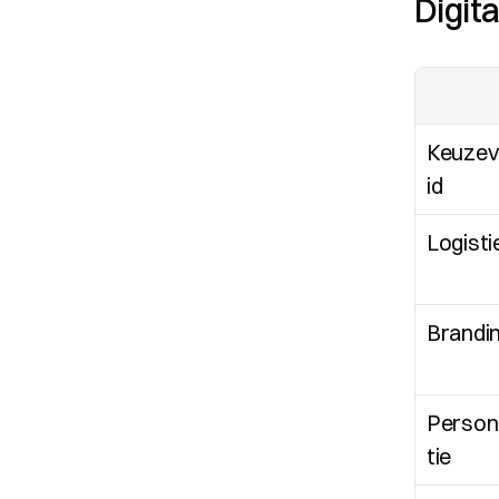
Digit
Keuzevr
id
Logisti
Brandi
Person
tie