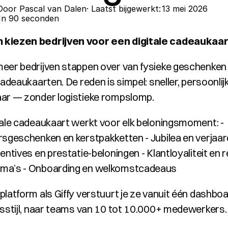
Door 
Pascal van Dalen
· Laatst bijgewerkt:
13 mei 2026
In 90 seconden
kiezen bedrijven voor een digitale cadeaukaar
eer bedrijven stappen over van fysieke geschenken 
cadeaukaarten. De reden is simpel: sneller, persoonlijk
ar — zonder logistieke rompslomp.
tale cadeaukaart werkt voor elk beloningsmoment: - 
rsgeschenken en kerstpakketten - Jubilea en verjaar
entives en prestatie-beloningen - Klantloyaliteit en re
ma’s - Onboarding en welkomstcadeaus
latform als Giffy verstuurt je ze vanuit één dashboard
isstijl, naar teams van 10 tot 10.000+ medewerkers.