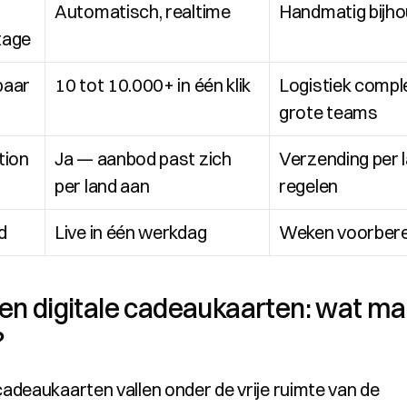
Automatisch, realtime
Handmatig bijh
tage
baar
10 tot 10.000+ in één klik
Logistiek complex
grote teams
tion
Ja — aanbod past zich 
Verzending per l
per land aan
regelen
d
Live in één werkdag
Weken voorbere
n digitale cadeaukaarten: wat mag
?
cadeaukaarten vallen onder de vrije ruimte van de 