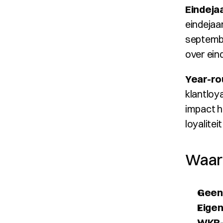
Eindeja
eindejaa
septembe
over ei
Year-ro
klantloy
impact h
loyalitei
Waaro
Geen
Eigen
WKR-