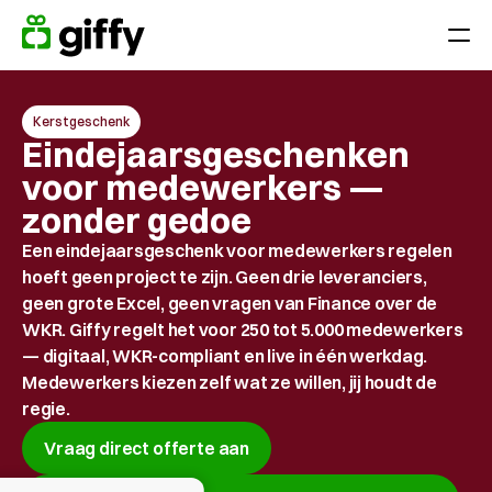
Geefmomenten
Kerstgeschenk
Toepassingen
Eindejaarsgeschenken 
Waardeer Medewerkers door het jaar heen
voor medewerkers — 
Verras je team op feestdagen, jubilea of verjaardagen 
zonder gedoe
Beloon prestatie
Een eindejaarsgeschenk voor medewerkers regelen 
Eindejaarsgeschenk
hoeft geen project te zijn. Geen drie leveranciers, 
geen grote Excel, geen vragen van Finance over de 
Klantenloyaliteit
WKR. Giffy regelt het voor 250 tot 5.000 medewerkers 
Verkrijgen en behouden van klanten
— digitaal, WKR-compliant en live in één werkdag. 
Medewerkers kiezen zelf wat ze willen, jij houdt de 
Platform
regie.
Vraag direct offerte aan
Prijzen