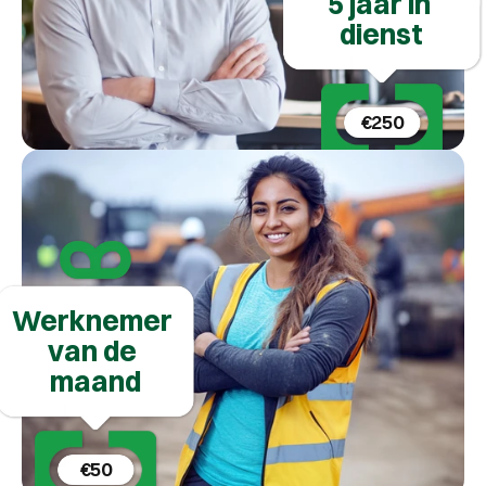
5 jaar in 
dienst
€250
Werknemer 
van de 
maand
€50