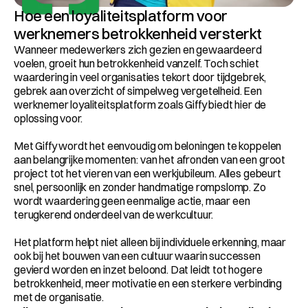
Hoe een loyaliteitsplatform voor 
werknemers betrokkenheid versterkt
Wanneer medewerkers zich gezien en gewaardeerd 
voelen, groeit hun betrokkenheid vanzelf. Toch schiet 
waardering in veel organisaties tekort door tijdgebrek, 
gebrek aan overzicht of simpelweg vergetelheid. Een 
werknemer loyaliteitsplatform zoals Giffy biedt hier de 
oplossing voor.
Met Giffy wordt het eenvoudig om beloningen te koppelen 
aan belangrijke momenten: van het afronden van een groot 
project tot het vieren van een werkjubileum. Alles gebeurt 
snel, persoonlijk en zonder handmatige rompslomp. Zo 
wordt waardering geen eenmalige actie, maar een 
terugkerend onderdeel van de werkcultuur.
Het platform helpt niet alleen bij individuele erkenning, maar 
ook bij het bouwen van een cultuur waarin successen 
gevierd worden en inzet beloond. Dat leidt tot hogere 
betrokkenheid, meer motivatie en een sterkere verbinding 
met de organisatie.